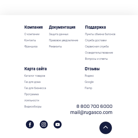
Компания
Документация
Поддержка
О компании
Защита данных
Пункты обмена балонов
Контакты
Правовое уведомление
Служба доставки
Франшиза
Реквизиты
Сервисная служба
Освидетельствование
Вопросы и ответы
Карта сайта
Отзывы
Каталог товаров
Яндекс
Газ для дома
Google
Газ для бизнесса
Flamp
Программа
лояльности
8 800 700 6000
Видеообзоры
mail@rugasco.com